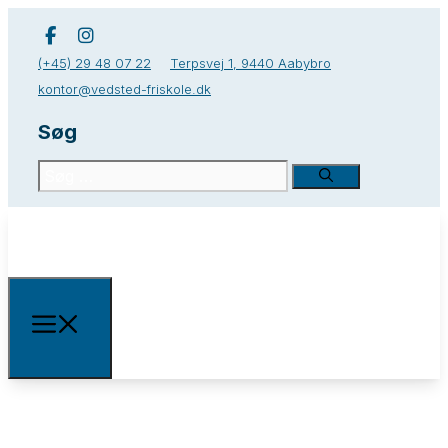
(+45) 29 48 07 22
Terpsvej 1, 9440 Aabybro
kontor@vedsted-friskole.dk
Søg